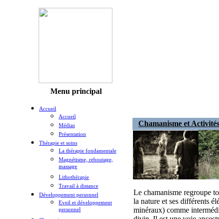
Menu principal
Accueil
Accueil
Chamanisme et Activités
Médias
Présentation
Thérapie et soins
La thérapie fondamentale
Magnétisme, reboutage,
massage
Lithothérapie
Travail à distance
Le chamanisme regroupe tout
Développement personnel
la nature et ses différents 
Eveil et développement
minéraux) comme intermédia
personnel
divin. Il est une voie ancest