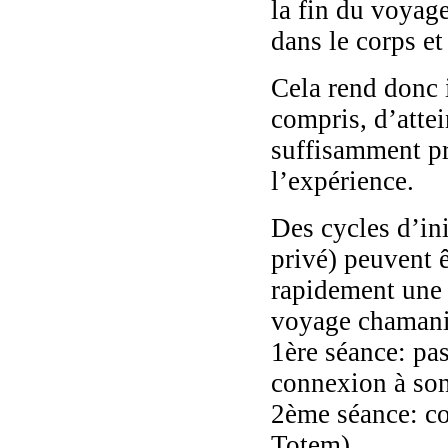
la fin du voyage
dans le corps et
Cela rend donc 
compris, d’atte
suffisamment pr
l’expérience.
Des cycles d’in
privé) peuvent ê
rapidement une b
voyage chamaniq
1ère séance: pa
connexion à so
2ème séance: co
Totem)