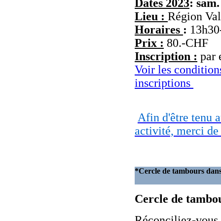
Dates 2023
: sam.
Lieu :
Région Val
Horaires
:
13h30
Prix :
80.-CHF
Inscription :
par 
Voir les conditio
inscriptions
Afin d'être tenu 
activité, merci de
*Cercle de tamb
Cercle de tambou
Réconciliez-vous 