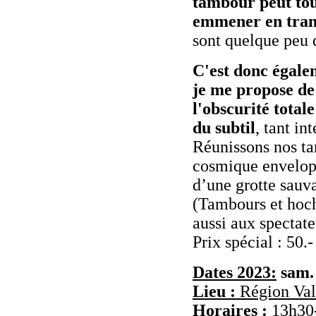
tambour peut tout
emmener en tran
sont quelque peu d
C'est donc égalem
je me propose de 
l'obscurité totale
du subtil
, tant i
Réunissons nos t
cosmique envelopp
d’une grotte sauv
(Tambours et hoch
aussi aux spectat
Prix spécial : 50.-
Dates 2023:
sam. 
Lieu :
Région Val
Horaires :
13h30