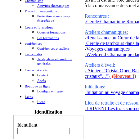
Chamanisme
à la connaissance de soi et à
Activités chamaniques
Protection énergétique
Rencontres
:
Protection et nettoyage
énergétique
-Cercle Chamanique Rom
Cours et formations
Ateliers chamaniques:
Cours et formations
-Renaissance au Cœur de la 
Les formations
-Cercle de tambours dans la 
conférences
-
Voyages chamaniques
Conférences et ateliers
-Week-end Chamanique dan
Tarifs, dates
Tarifs, dates et condition
générales
Ateliers d'éveil:
- Ateliers "Cristal Open Ba
Contact et accès
Contact
cristaux"...")
(Nouveau !)
Accès
Initiations:
Boutique en ligne
Boutique en ligne
-Initiation au voyage cham
Liens
Liens
Lieu de retraite et de resso
-TRIVENI Les trois sourc
Identification
Identifiant