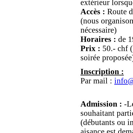
extérieur lorsqu
Accès :
Route 
(nous organison
nécessaire)
Horaires :
de 1
Prix :
50.- chf (
soirée proposée
Inscription :
Par mail :
info@
Admission :
-Le
souhaitant parti
(débutants ou in
aisance est dem