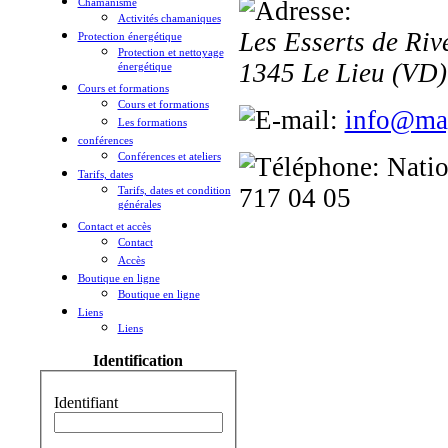
Chamanisme
Activités chamaniques
Les Esserts de Riv
Protection énergétique
Protection et nettoyage
1345 Le Lieu
(VD
énergétique
Cours et formations
Cours et formations
info@mag
Les formations
conférences
Conférences et ateliers
Natio
Tarifs, dates
717 04 05
Tarifs, dates et condition
générales
Contact et accès
Contact
Accès
Boutique en ligne
Boutique en ligne
Liens
Liens
Identification
Identifiant