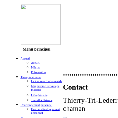
Menu principal
Accueil
Accueil
Médias
..........................
Présentation
Thérapie et soins
La thérapie fondamentale
Contact
Magnétisme, reboutage,
massage
Lithothérapie
Thierry-Tri-Lederr
Travail à distance
Développement personnel
chaman
Eveil et développement
personnel