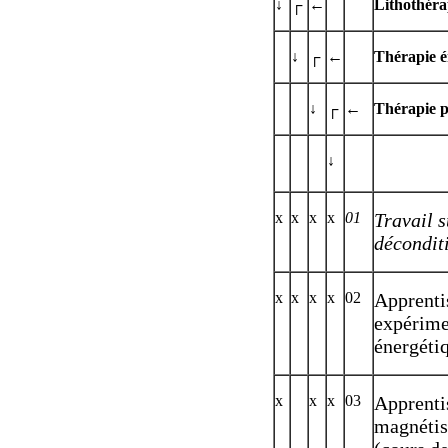
↓
┌
←
Lithothéra
↓
┌
←
Thérapie é
↓
┌
←
Thérapie p
↓
x
x
x
x
01
Travail s
décondit
x
x
x
x
02
Apprentis
expérimen
énergéti
x
x
x
03
Apprenti
magnéti