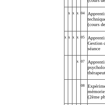
(cours d
x
x
x
04
Apprenti
technique
(cours de
x
x
x
x
05
Apprentis
Gestion d
séance
x
07
Apprenti
psycholo
thérapeu
08
Expérime
mémoriel
(2ème ph