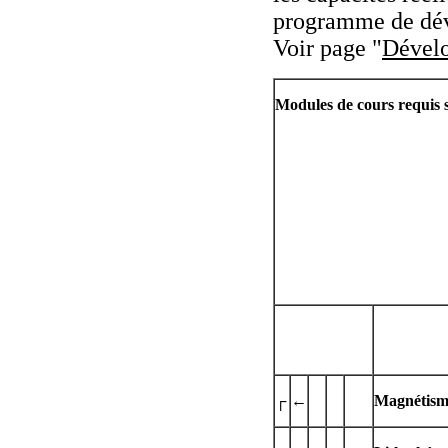
programme de dév
Voir page "
Dévelo
Modules de cours requis s
┌
←
Magnétism