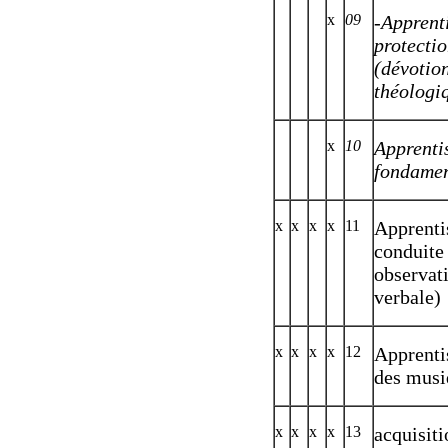
x
09
-Apprent
protectio
(dévotion
théologi
x
10
Apprentis
fondamen
x
x
x
x
11
Apprentis
conduite 
observat
verbale)
x
x
x
x
12
Apprentis
des musi
x
x
x
x
13
acquisiti