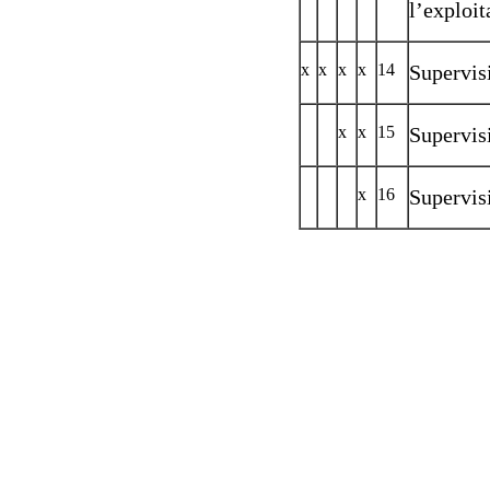
l’exploit
x
x
x
x
14
Supervis
x
x
15
Supervis
x
16
Supervis