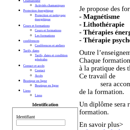
Chamanisme
Activités chamaniques
Je propose des fo
Protection énergétique
- Magnétisme
Protection et nettoyage
énergétique
- Lithothérapie
Cours et formations
Cours et formations
- Thérapies éner
Les formations
- Thérapie psych
conférences
Conférences et ateliers
Tarifs, dates
Outre l’enseignem
Tarifs, dates et condition
Chaque formation 
générales
Contact et accès
à la pratique des 
Contact
Ce travail de
Reco
Accès
Boutique en ligne
mental
sera accom
Boutique en ligne
de la formation.
Liens
Liens
Un diplôme sera r
Identification
formation.
Identifiant
En savoir plus>