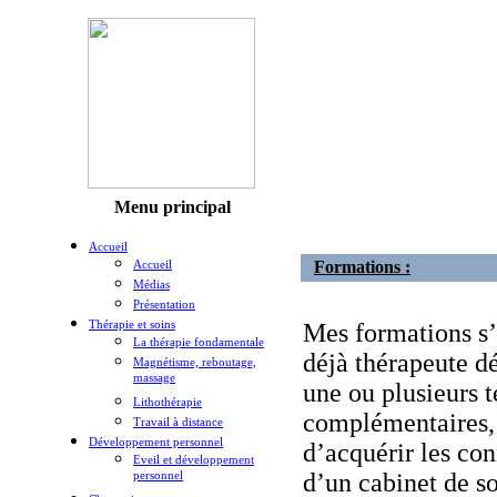
Menu principal
Accueil
Accueil
Formations :
Médias
Présentation
Thérapie et soins
Mes formations s’
La thérapie fondamentale
déjà thérapeute dé
Magnétisme, reboutage,
massage
une ou plusieurs t
Lithothérapie
complémentaires, 
Travail à distance
Développement personnel
d’acquérir les con
Eveil et développement
personnel
d’un cabinet de so